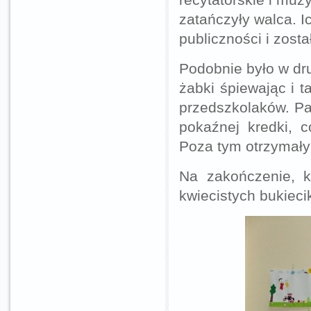
zatańczyły walca. I
publiczności i zos
Podobnie było w dru
żabki śpiewając i t
przedszkolaków. P
pokaźnej kredki, 
Poza tym otrzymały 
Na zakończenie, k
kwiecistych bukiec