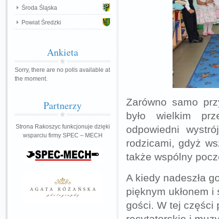
Środa Śląska
Powiat Średzki
Ankieta
Sorry, there are no polls available at
the moment.
Zarówno samo przy
Partnerzy
było wielkim pr
Strona Rakoszyc funkcjonuje dzięki
odpowiedni wystró
wsparciu firmy SPEC – MECH
rodzicami, gdyż ws
także wspólny pocz
A kiedy nadeszła go
pięknym ukłonem i 
gości. W tej części
recytatorskie i muz