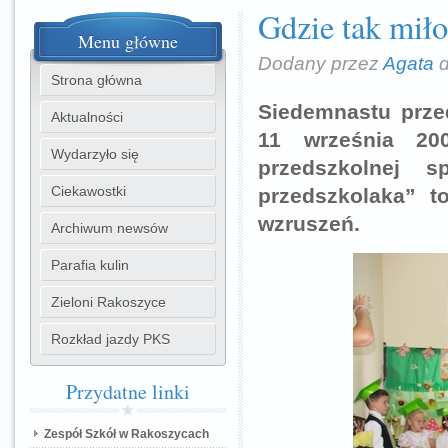
Gdzie tak miło
Menu
główne
Dodany przez
Agata
d
Strona główna
Siedemnastu prze
Aktualności
11 września 20
Wydarzyło się
przedszkolnej 
Ciekawostki
przedszkolaka” t
wzruszeń.
Archiwum newsów
Parafia kulin
Zieloni Rakoszyce
Rozkład jazdy PKS
Przydatne
linki
Zespół Szkół w Rakoszycach