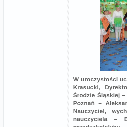
W uroczystości uc
Krasucki, Dyrek
Środzie Śląskiej –
Poznań – Aleksan
Nauczyciel, wyc
nauczyciela – B
przedszkolaków.