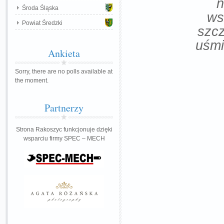
n
Środa Śląska
ws
Powiat Średzki
szcz
uśmi
Ankieta
Sorry, there are no polls available at
the moment.
Partnerzy
Strona Rakoszyc funkcjonuje dzięki
wsparciu firmy SPEC – MECH