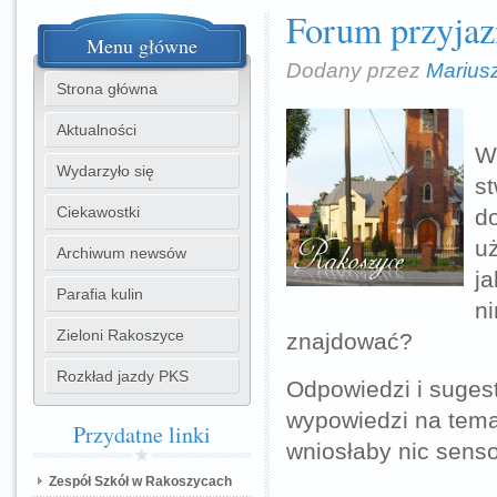
Forum przyjaz
Menu
główne
Dodany przez
Marius
Strona główna
Aktualności
W 
Wydarzyło się
s
Ciekawostki
do
uż
Archiwum newsów
ja
Parafia kulin
ni
Zieloni Rakoszyce
znajdować?
Rozkład jazdy PKS
Odpowiedzi i suges
wypowiedzi na temat
Przydatne
linki
wniosłaby nic senso
Zespół Szkół w Rakoszycach