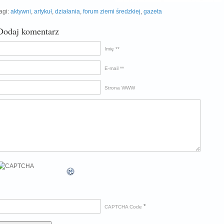
agi:
aktywni
,
artykuł
,
działania
,
forum ziemi średzkiej
,
gazeta
Dodaj komentarz
Imię *
E-mail *
Strona WWW
*
CAPTCHA Code