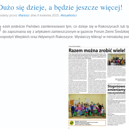
Dużo się dzieje, a będzie jeszcze więcej!
odany przez
Mariusz
dnia 9 kwietnia 2015.
Aktualności
J
eżeli jesteście Państwo zainteresowani tym, co dzieje się w Rakoszycach lub t
do zapoznania się z artykułem zamieszczonym w gazecie Forum Ziemi Średzkiej
ospodyń Wiejskich oraz Aktywnych Rakoszyce. Wystarczy kliknąć w miniaturkę pon