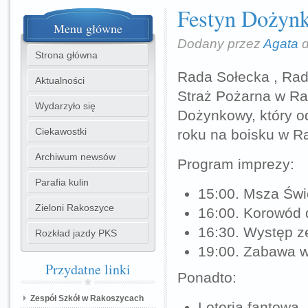
Festyn Dożyn
Menu
główne
Dodany przez
Agata
d
Strona główna
Rada Sołecka , Rad
Aktualności
Straż Pożarna w Ra
Wydarzyło się
Dożynkowy, który od
Ciekawostki
roku na boisku w R
Archiwum newsów
Program imprezy:
Parafia kulin
15:00. Msza Świ
Zieloni Rakoszyce
16:00. Korowód
16:30. Występ z
Rozkład jazdy PKS
19:00. Zabawa w
Przydatne
linki
Ponadto:
Zespół Szkół w Rakoszycach
Loteria fantowa