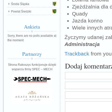
Środa Śląska
Zjeżdżalnia dla d
Powiat Średzki
Quady
Jazda konno
Ankieta
Wiele innych atr
Sorry, there are no polls available at
Życzymy udanej z
the moment.
Administracja
Partnerzy
Trackback
from your
Dodaj komentar
Strona Rakoszyc funkcjonuje dzięki
wsparciu firmy SPEC – MECH