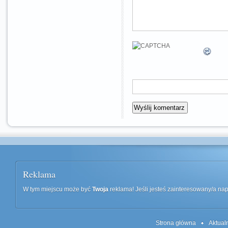
Reklama
W tym miejscu może być
Twoja
reklama! Jeśli jesteś zainteresowany/a n
Strona główna
Aktual