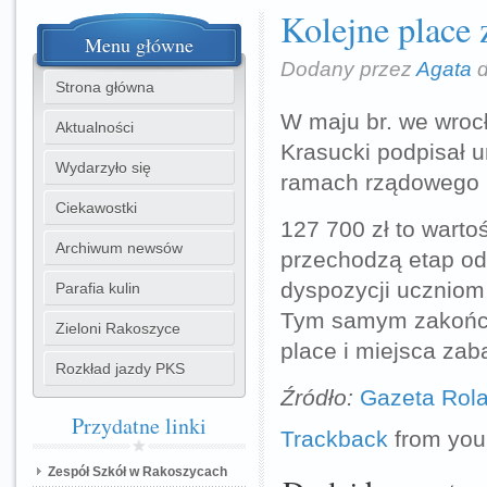
Kolejne place
Menu
główne
Dodany przez
Agata
d
Strona główna
W maju br. we wroc
Aktualności
Krasucki podpisał 
Wydarzyło się
ramach rządowego 
Ciekawostki
127 700 zł to warto
Archiwum newsów
przechodzą etap odb
dyspozycji uczniom
Parafia kulin
Tym samym zakończy
Zieloni Rakoszyce
place i miejsca zab
Rozkład jazdy PKS
Źródło:
Gazeta Rol
Przydatne
linki
Trackback
from your
Zespół Szkół w Rakoszycach