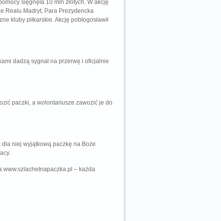
pomocy sięgnęła 10 mln złotych. W akcję
ze Realu Madryt, Para Prezydencka
zne kluby piłkarskie. Akcję pobłogosławił
kami dadzą sygnał na przerwę i oficjalnie
zić paczki, a wolontariusze zawozić je do
ć dla niej wyjątkową paczkę na Boże
acy.
na www.szlachetnapaczka.pl – każda