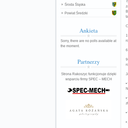
T
Środa Śląska
z
B
Powiat Średzki
t
C
Ankieta
1
r
Sorry, there are no polls available at
the moment.
6
9
Partnerzy
r
Strona Rakoszyc funkcjonuje dzięki
J
wsparciu firmy SPEC – MECH
•
N
•
z
•
•