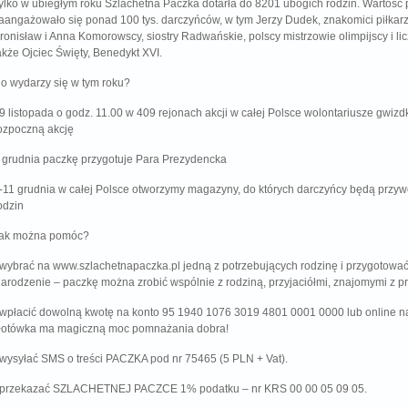
ylko w ubiegłym roku Szlachetna Paczka dotarła do 8201 ubogich rodzin. Wartość 
aangażowało się ponad 100 tys. darczyńców, w tym Jerzy Dudek, znakomici piłkar
ronisław i Anna Komorowscy, siostry Radwańskie, polscy mistrzowie olimpijscy i lic
akże Ojciec Święty, Benedykt XVI.
o wydarzy się w tym roku?
9 listopada o godz. 11.00 w 409 rejonach akcji w całej Polsce wolontariusze gwizd
ozpoczną akcję
 grudnia paczkę przygotuje Para Prezydencka
-11 grudnia w całej Polsce otworzymy magazyny, do których darczyńcy będą przywo
odzin
ak można pomóc?
 wybrać na www.szlachetnapaczka.pl jedną z potrzebujących rodzinę i przygotowa
arodzenie – paczkę można zrobić wspólnie z rodziną, przyjaciółmi, znajomymi z pr
 wpłacić dowolną kwotę na konto 95 1940 1076 3019 4801 0001 0000 lub online 
łotówka ma magiczną moc pomnażania dobra!
 wysyłać SMS o treści PACZKA pod nr 75465 (5 PLN + Vat).
 przekazać SZLACHETNEJ PACZCE 1% podatku – nr KRS 00 00 05 09 05.