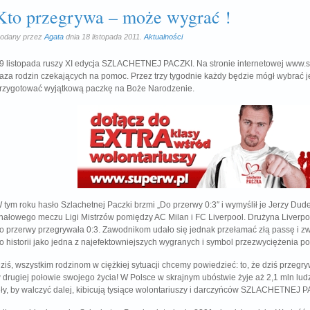
Kto przegrywa – może wygrać !
odany przez
Agata
dnia 18 listopada 2011.
Aktualności
9 listopada ruszy XI edycja SZLACHETNEJ PACZKI. Na stronie internetowej www.
aza rodzin czekających na pomoc. Przez trzy tygodnie każdy będzie mógł wybrać jed
rzygotować wyjątkową paczkę na Boże Narodzenie.
 tym roku hasło Szlachetnej Paczki brzmi „Do przerwy 0:3″ i wymyślił je Jerzy Du
inałowego meczu Ligi Mistrzów pomiędzy AC Milan i FC Liverpool. Drużyna Liverpoo
o przerwy przegrywała 0:3. Zawodnikom udało się jednak przełamać złą passę i zw
o historii jako jedna z najefektowniejszych wygranych i symbol przezwyciężenia po
ziś, wszystkim rodzinom w ciężkiej sytuacji chcemy powiedzieć: to, że dziś przegr
 drugiej połowie swojego życia! W Polsce w skrajnym ubóstwie żyje aż 2,1 mln ludz
iły, by walczyć dalej, kibicują tysiące wolontariuszy i darczyńców SZLACHETN