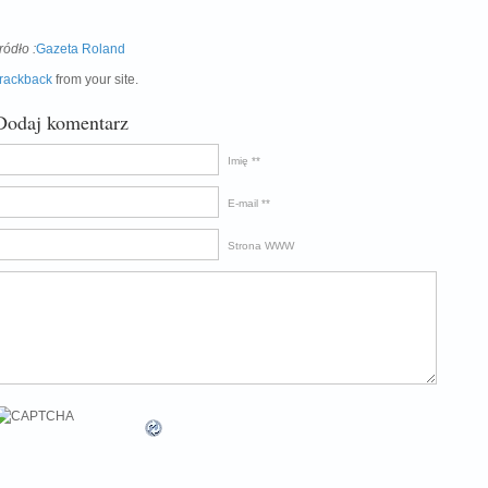
ródło :
Gazeta Roland
rackback
from your site.
Dodaj komentarz
Imię *
E-mail *
Strona WWW