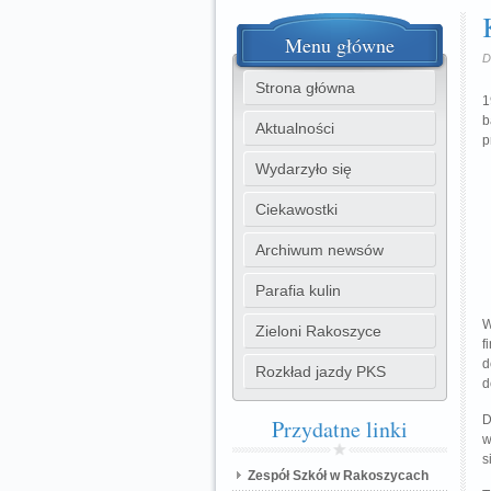
Menu
główne
D
Strona główna
1
b
Aktualności
p
Wydarzyło się
Ciekawostki
Archiwum newsów
Parafia kulin
W
Zieloni Rakoszyce
f
d
Rozkład jazdy PKS
d
D
Przydatne
linki
w
s
Zespół Szkół w Rakoszycach