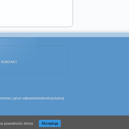
ce KONTAKT.
ronione i grozi odpowiedzialnością karną!
Akceptuję
yka prywatności strony