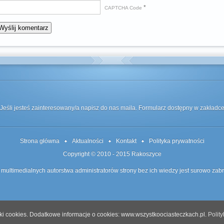
*
CAPTCHA Code
Jeśli jesteś zainteresowany/a napisz do nas maila. Formularz dostępny w zakład
Strona główna
Aktualności
Kontakt
Polityka prywatności
Copyright © 2010 - 2015
Rakoszyce
 multimedialnych autorstwa administratorów strony bez ich wiedzy jest surowo zab
iki cookies. Dodatkowe informacje o cookies: www.wszystkoociasteczkach.pl.
Polit