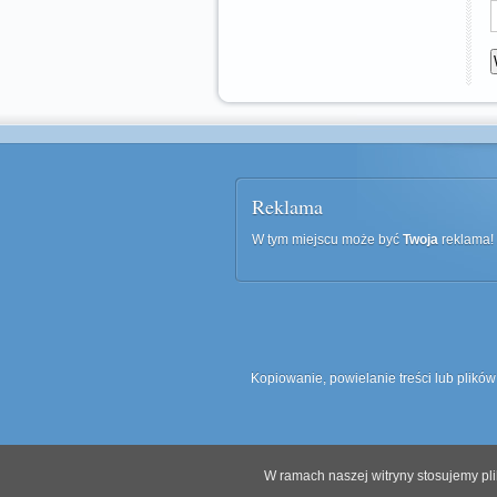
Reklama
W tym miejscu może być
Twoja
reklama! 
Kopiowanie, powielanie treści lub plików
W ramach naszej witryny stosujemy pl