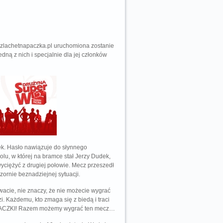
szlachetnapaczka.pl uruchomiona zostanie
ną z nich i specjalnie dla jej członków
dek. Hasło nawiązuje do słynnego
lu, w której na bramce stał Jerzy Dudek,
yciężyć z drugiej połowie. Mecz przeszedł
zornie beznadziejnej sytuacji.
ywacie, nie znaczy, że nie możecie wygrać
i. Każdemu, kto zmaga się z biedą i traci
EJ PACZKI! Razem możemy wygrać ten mecz…