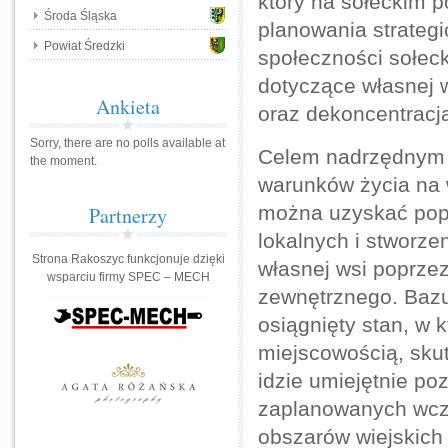
który na sołeckim 
Środa Śląska
planowania strategi
Powiat Średzki
społeczności sołeck
dotyczące własnej w
Ankieta
oraz dekoncentracj
Sorry, there are no polls available at
Celem nadrzędnym 
the moment.
warunków życia na 
można uzyskać popr
Partnerzy
lokalnych i stworze
Strona Rakoszyc funkcjonuje dzięki
własnej wsi poprzez
wsparciu firmy SPEC – MECH
zewnętrznego. Bazuj
osiągnięty stan, w
miejscowością, sku
idzie umiejętnie po
zaplanowanych wcze
obszarów wiejskich 