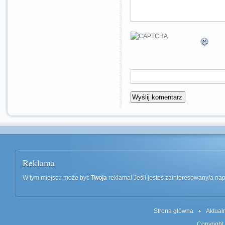
Reklama
W tym miejscu może być
Twoja
reklama! Jeśli jesteś zainteresowany/a n
Strona główna
Aktual
Copyright