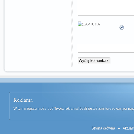
Reklama
W tym miejscu może być
Twoja
reklama! Jeśli jesteś zainteresowany/a n
Strona główna
Aktual