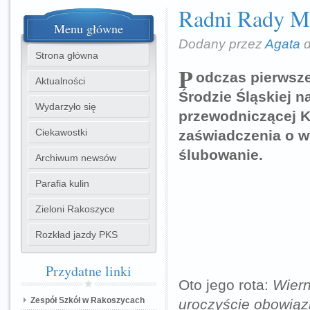
Radni Rady Mie
Menu
główne
Dodany przez
Agata
d
Strona główna
P
odczas pierwsze
Aktualności
Środzie Śląskiej n
Wydarzyło się
przewodniczącej K
Ciekawostki
zaświadczenia o wy
ślubowanie.
Archiwum newsów
Parafia kulin
Zieloni Rakoszyce
Rozkład jazdy PKS
Przydatne
linki
Oto jego rota:
Wiern
Zespół Szkół w Rakoszycach
uroczyście obowiązk