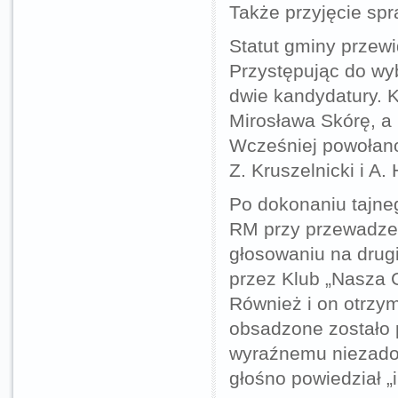
Także przyjęcie spr
Statut gminy przew
Przystępując do wy
dwie kandydatury. 
Mirosława Skórę, a
Wcześniej powołano
Z. Kruszelnicki i A. 
Po dokonaniu tajn
RM przy przewadze 
głosowaniu na drug
przez Klub „Nasza 
Również i on otrzym
obsadzone zostało 
wyraźnemu niezadow
głośno powiedział „i