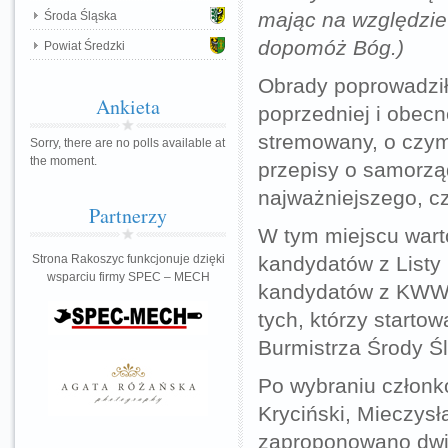
mając na względzie 
Środa Śląska
dopomóż Bóg.)
Powiat Średzki
Obrady poprowadził
Ankieta
poprzedniej i obecn
stremowany, o czym
Sorry, there are no polls available at
the moment.
przepisy o samorzą
najważniejszego, c
Partnerzy
W tym miejscu wart
Strona Rakoszyc funkcjonuje dzięki
kandydatów z List
wsparciu firmy SPEC – MECH
kandydatów z KWW 
tych, którzy starto
Burmistrza Środy Ś
Po wybraniu członkó
Kryciński, Mieczys
zaproponowano dwie