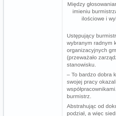
Między głosowaniam
imieniu burmistr
ilościowe i w
Ustępujący burmist
wybranym radnym k
organizacyjnych gm
(przeważało zarząd
stanowisku.
– To bardzo dobra 
swojej pracy okazal
współpracownikami.
burmistrz.
Abstrahując od dok
podział, a więc si