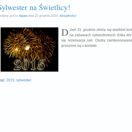
Sylwester na Świetlicy!
odany przez
Agata
dnia 22 grudnia 2014.
Aktualności
D
zień 31. grudnia zbliża się wielkimi kr
na zabawach sylwestrowych. Kilka dni t
się rezerwacja sali. Osoby zainteresowan
proszone są o kontakt.
agi:
2015
,
sylwester