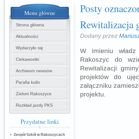
Posty oznaczo
Menu
główne
Rewitalizacja
Strona główna
Dodany przez
Marius
Aktualności
Wydarzyło się
W imieniu władz
Rakoszyc do wzi
Ciekawostki
Rewitalizacji gmi
Archiwum newsów
projektów do uję
Parafia kulin
załączniku zamiesz
projektu.
Zieloni Rakoszyce
Rozkład jazdy PKS
Przydatne
linki
Zespół Szkół w Rakoszycach