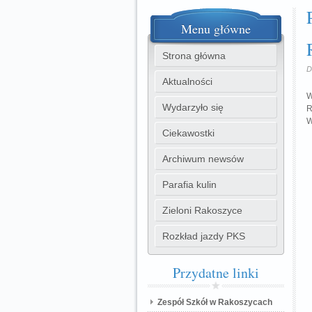
Menu
główne
Strona główna
D
Aktualności
W
Wydarzyło się
R
W
Ciekawostki
Archiwum newsów
Parafia kulin
Zieloni Rakoszyce
Rozkład jazdy PKS
Przydatne
linki
Zespół Szkół w Rakoszycach