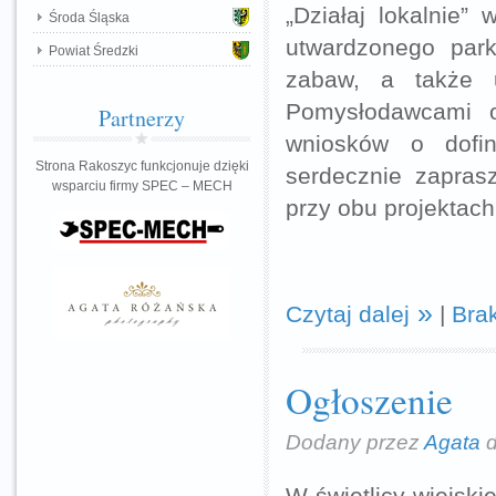
„Działaj lokalnie”
Środa Śląska
utwardzonego park
Powiat Średzki
zabaw, a także u
Pomysłodawcami o
Partnerzy
wniosków o dofi
Strona Rakoszyc funkcjonuje dzięki
serdecznie zapra
wsparciu firmy SPEC – MECH
przy obu projektach
Czytaj dalej
|
Bra
Ogłoszenie
Dodany przez
Agata
d
W świetlicy wiejski