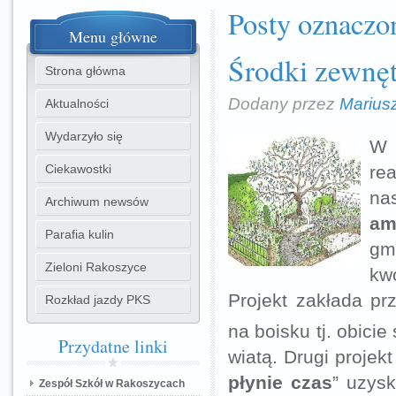
Posty oznaczo
Menu
główne
Środki zewnęt
Strona główna
Dodany przez
Marius
Aktualności
Wydarzyło się
W 
Ciekawostki
re
na
Archiwum newsów
amf
Parafia kulin
gm
Zieloni Rakoszyce
kw
Projekt zakłada pr
Rozkład jazdy PKS
na boisku tj. obicie
Przydatne
linki
wiatą. Drugi projekt
płynie czas
” uzys
Zespół Szkół w Rakoszycach