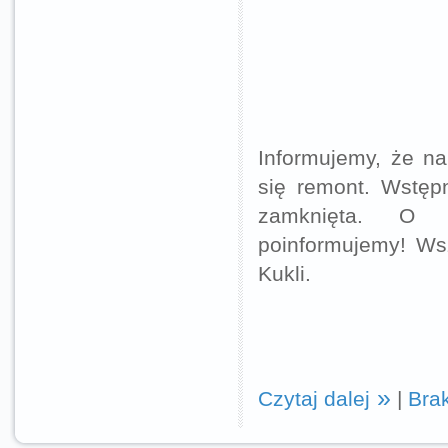
Informujemy, że na
się remont. Wstępn
zamknięta. O p
poinformujemy! Wsz
Kukli.
Czytaj dalej
|
Bra