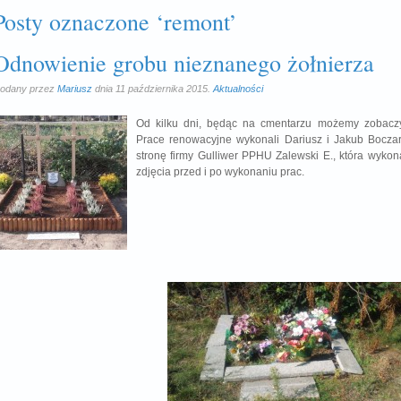
Posty oznaczone ‘remont’
Odnowienie grobu nieznanego żołnierza
odany przez
Mariusz
dnia 11 października 2015.
Aktualności
Od kilku dni, będąc na cmentarzu możemy zobaczy
Prace renowacyjne wykonali Dariusz i Jakub Bocza
stronę firmy Gulliwer PPHU Zalewski E., która wykona
zdjęcia przed i po wykonaniu prac.