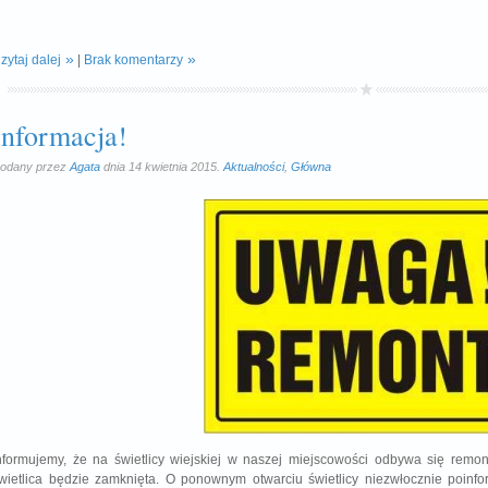
zytaj dalej
|
Brak komentarzy
Informacja!
odany przez
Agata
dnia 14 kwietnia 2015.
Aktualności
,
Główna
nformujemy, że na świetlicy wiejskiej w naszej miejscowości odbywa się remon
wietlica będzie zamknięta. O ponownym otwarciu świetlicy niezwłocznie poinf