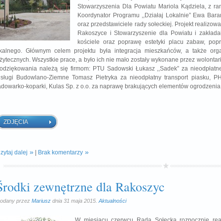
Stowarzyszenia Dla Powiatu Mariola Kądziela, z r
Koordynator Programu ,,Działaj Lokalnie” Ewa Bar
oraz przedstawiciele rady sołeckiej. Projekt realizo
Rakoszyce i Stowarzyszenie dla Powiatu i zakład
kościele oraz poprawę estetyki placu zabaw, pop
kalnego. Głównym celem projektu była integracja mieszkańców, a także organ
żytecznych. Wszystkie prace, a było ich nie mało zostały wykonane przez wolont
odziękowania należą się firmom: PTU Sadowski Łukasz ,,Sadek” za nieodpłatne
sługi Budowlano-Ziemne Tomasz Pietryka za nieodpłatny transport piasku, PH
adowarko-koparki, Kulas Sp. z o.o. za naprawę brakujących elementów ogrodzenia
ZDJĘCIA
zytaj dalej
|
Brak komentarzy
Środki zewnętrzne dla Rakoszyc
odany przez
Mariusz
dnia 31 maja 2015.
Aktualności
W miesiącu czerwcu Rada Sołecka rozpocznie real