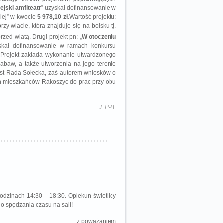
ejski amfiteatr
” uzyskał dofinansowanie w
iej” w kwocie
5 978,10 zł
.Wartość projektu:
zy wiacie, która znajduje się na boisku tj.
przed wiatą. Drugi projekt pn: „
W otoczeniu
skał dofinansowanie w ramach konkursu
 Projekt zakłada wykonanie utwardzonego
zabaw, a także utworzenia na jego terenie
st Rada Sołecka, zaś autorem wniosków o
ch mieszkańców Rakoszyc do prac przy obu
J. P-B.
godzinach 14:30 – 18:30. Opiekun świetlicy
o spędzania czasu na sali!
z poważaniem