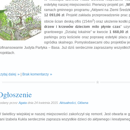
estetykę naszej miejscowości. Pierwszy projekt pn: „
Wi
ramach gminnego programu „Aktywni na Ziemi Średzk
12 093,06 zł
. Projekt zakłada przeprowadzenie prac pr
2
obicie ścian deską oflis (154m
) oraz ułożenie kostki 
drzew i krzewów dzieciom milo płynie czas
” uzy
grantowego „Działaj lokalnie” w kwocie
1 668,00 zł
.
parkingu przy kościele oraz poprawę estetyki placu 
ogródka skalnego. Pomysłodawcami obu projektów je
ofinansowanie Judyta Partyka – Basa. Już dziś serdecznie zapraszamy wszystki
rojektach.
zytaj dalej
|
Brak komentarzy
Ogłoszenie
odany przez
Agata
dnia 24 kwietnia 2015.
Aktualności
,
Główna
 świetlicy wiejskiej w naszej miejscowości zakończył się remont. Jest otwarta w 
ani Izabela Kukla serdecznie zaprasza wszystkie dzieci do aktywnego i kreatywneg