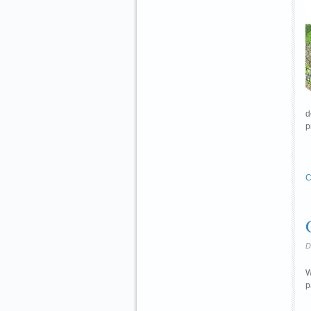
d
p
C
D
W
p