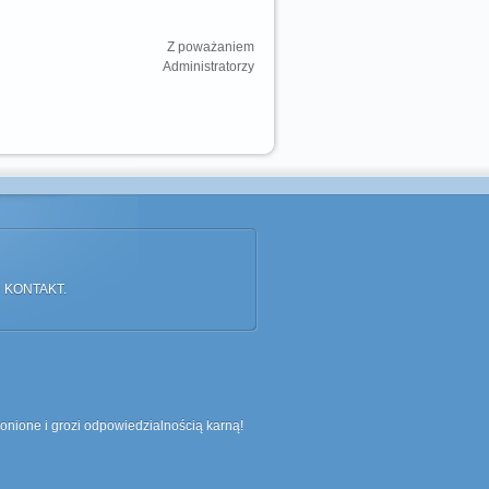
Z poważaniem
Administratorzy
ce KONTAKT.
ronione i grozi odpowiedzialnością karną!