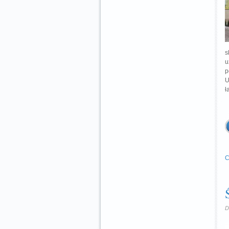
s
u
p
U
ł
C
D