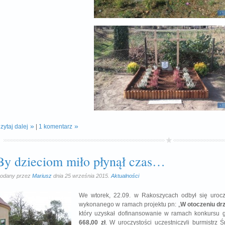
zytaj dalej
|
1 komentarz
By dzieciom miło płynął czas…
odany przez
Mariusz
dnia 25 września 2015.
Aktualności
We wtorek, 22.09. w Rakoszycach odbył się urocz
wykonanego w ramach projektu pn: „
W otoczeniu drz
który uzyskał dofinansowanie w ramach konkursu 
668,00 zł
. W uroczystości uczestniczyli burmistrz