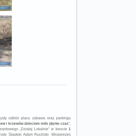
ysty odbiór placu zabawa oraz parkingu
ew i krzewów dzieciom milo płynie czas
”,
grantowego „Działaj Lokalnie” w kwocie
1
 Środy Śląskiej Adam Ruciński, Wiceprezes