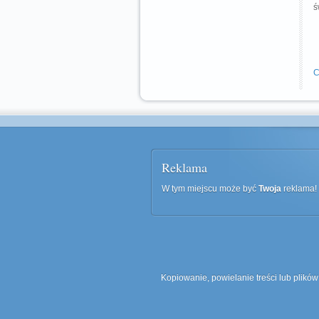
ś
C
Reklama
W tym miejscu może być
Twoja
reklama! 
Kopiowanie, powielanie treści lub plików