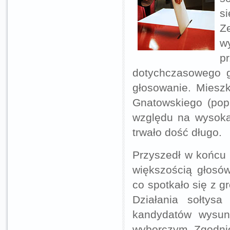
s
Z
w
p
dotychczasowego g
głosowanie. Miesz
Gnatowskiego (pop
względu na wysoką
trwało dość długo.
Przyszedł w końcu
większością głosó
co spotkało się z 
Działania sołtys
kandydatów wysun
wyborczym. Zgodni