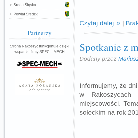
Środa Śląska
Powiat Średzki
Czytaj dalej
|
Bra
Partnerzy
Spotkanie z 
Strona Rakoszyc funkcjonuje dzięki
wsparciu firmy SPEC – MECH
Dodany przez
Marius
Informujemy, że dn
w Rakoszycach o
miejscowości. Tem
sołeckim na rok 20