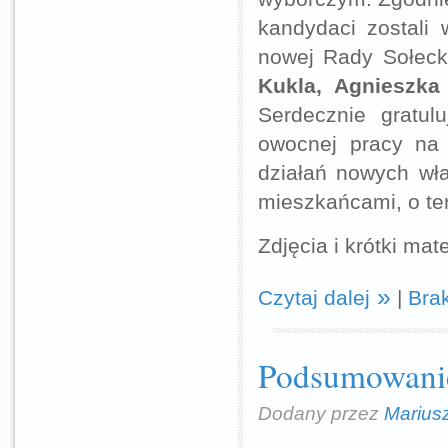
kandydaci zostali
nowej Rady Sołecki
Kukla, Agnieszka
Serdecznie gratu
owocnej pracy na 
działań nowych wł
mieszkańcami, o te
Zdjęcia i krótki ma
Czytaj dalej
|
Bra
Podsumowanie
Dodany przez
Marius