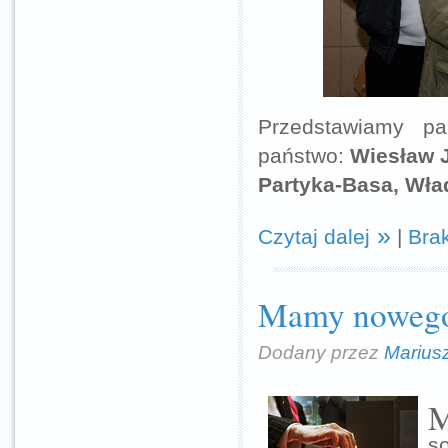
Przedstawiamy p
państwo:
Wiesław J
Partyka-Basa, Wła
Czytaj dalej
|
Bra
Mamy nowego 
Dodany przez
Marius
s