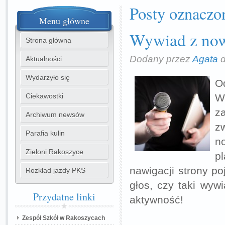
Posty oznaczon
Menu
główne
Wywiad z no
Strona główna
Dodany przez
Agata
d
Aktualności
Wydarzyło się
O
Ciekawostki
W
z
Archiwum newsów
z
Parafia kulin
n
Zieloni Rakoszyce
p
nawigacji strony po
Rozkład jazdy PKS
głos, czy taki wy
Przydatne
linki
aktywność!
Zespół Szkół w Rakoszycach