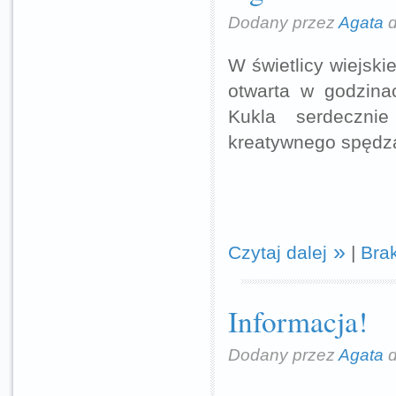
Dodany przez
Agata
d
W świetlicy wiejski
otwarta w godzina
Kukla serdeczni
kreatywnego spędza
Czytaj dalej
|
Bra
Informacja!
Dodany przez
Agata
d