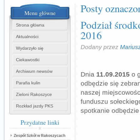
Posty oznaczon
Menu
główne
Podział środk
Strona główna
2016
Aktualności
Dodany przez
Marius
Wydarzyło się
Ciekawostki
Archiwum newsów
Dnia
11.09.2015
o 
odbędzie się zebra
Parafia kulin
naszej miejscowośc
Zieloni Rakoszyce
funduszu sołeckieg
Rozkład jazdy PKS
spotkanie odbędzie
Przydatne
linki
Zespół Szkół w Rakoszycach