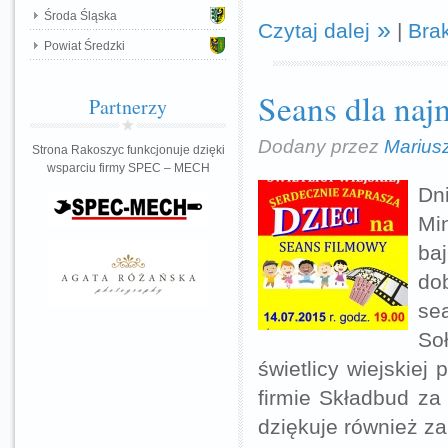
Środa Śląska
Czytaj dalej
|
Bra
Powiat Średzki
Seans dla naj
Partnerzy
Dodany przez
Marius
Strona Rakoszyc funkcjonuje dzięki
wsparciu firmy SPEC – MECH
Dn
Min
baj
dob
sea
So
świetlicy wiejskiej
firmie Składbud za 
dziękuje również za