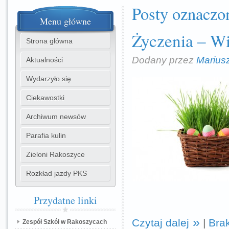
Posty oznaczo
Menu
główne
Życzenia – W
Strona główna
Dodany przez
Marius
Aktualności
Wydarzyło się
Ciekawostki
Archiwum newsów
Parafia kulin
Zieloni Rakoszyce
Rozkład jazdy PKS
Przydatne
linki
Czytaj dalej
|
Bra
Zespół Szkół w Rakoszycach