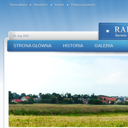
Strona główna
Aktualności
Kontakt
Polityka prywatności
09. Aug 2026
STRONA GŁÓWNA
HISTORIA
GALERIA