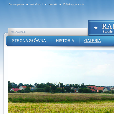
Strona główna
Aktualności
Kontakt
Polityka prywatności
07. Aug 2026
STRONA GŁÓWNA
HISTORIA
GALERIA