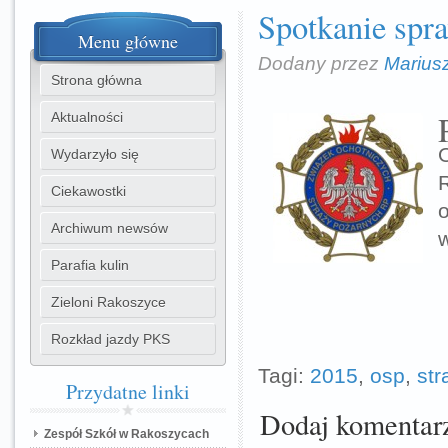
Spotkanie sp
Menu
główne
Dodany przez
Marius
Strona główna
Aktualności
Wydarzyło się
Ciekawostki
Archiwum newsów
w
Parafia kulin
Zieloni Rakoszyce
Rozkład jazdy PKS
Tagi:
2015
,
osp
,
str
Przydatne
linki
Dodaj komentar
Zespół Szkół w Rakoszycach