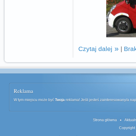
Czytaj dalej
|
Bra
Reklama
W tym miejscu może być
Twoja
reklama! Jeśli jesteś zainteresowany/a n
Strona główna
Aktual
Copyright