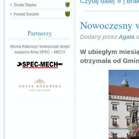
Czytaj dalej
|
Bra
Środa Śląska
Powiat Średzki
Nowoczesny w
Partnerzy
Dodany przez
Agata
d
Strona Rakoszyc funkcjonuje dzięki
W ubiegłym miesią
wsparciu firmy SPEC – MECH
otrzymała od Gmin