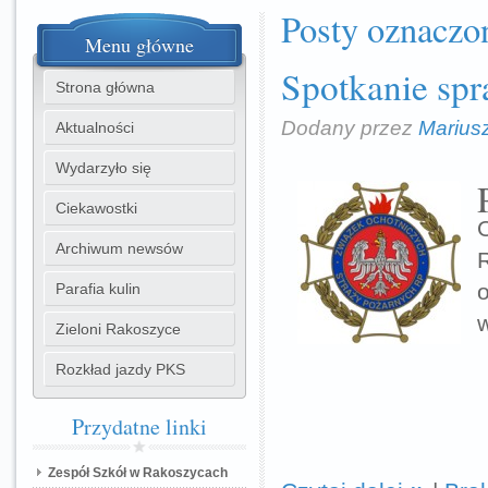
Posty oznaczo
Menu
główne
Spotkanie sp
Strona główna
Dodany przez
Marius
Aktualności
Wydarzyło się
Ciekawostki
Archiwum newsów
Parafia kulin
w
Zieloni Rakoszyce
Rozkład jazdy PKS
Przydatne
linki
Zespół Szkół w Rakoszycach