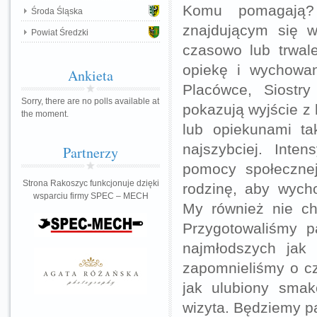
Komu pomagają?
Środa Śląska
znajdującym się w
Powiat Średzki
czasowo lub trwal
opiekę i wychowan
Ankieta
Placówce, Siostry
Sorry, there are no polls available at
pokazują wyjście z 
the moment.
lub opiekunami ta
najszybciej. Inte
Partnerzy
pomocy społecznej
Strona Rakoszyc funkcjonuje dzięki
rodzinę, aby wych
wsparciu firmy SPEC – MECH
My również nie ch
Przygotowaliśmy p
najmłodszych jak
zapomnieliśmy o cz
jak ulubiony smak
wizyta. Będziemy pa