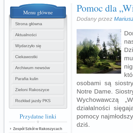
Pomoc dla „W
Menu
główne
Dodany przez
Marius
Strona główna
Do
Aktualności
na
Wydarzyło się
Dz
Ciekawostki
mu
ni
Archiwum newsów
któ
Parafia kulin
osobami są siostr
Zieloni Rakoszyce
Notre Dame. Siost
Wychowawczą „Wi
Rozkład jazdy PKS
działalności sięga
Przydatne
linki
pomocy najmłodszym
dziś.
Zespół Szkół w Rakoszycach