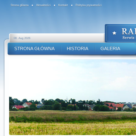
Strona główna
Aktualności
Kontakt
Polityka prywatności
08. Aug 2026
STRONA GŁÓWNA
HISTORIA
GALERIA