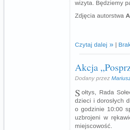
wizyta. Będziemy pa
Zdjęcia autorstwa
A
Czytaj dalej
|
Bra
Akcja „Pospr
Dodany przez
Marius
S
ołtys, Rada Soł
dzieci i dorosłych 
o godzinie 10:00 s
uzbrojeni w rękaw
miejscowość.