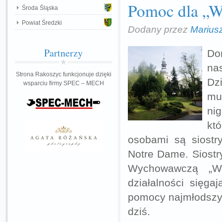
Pomoc dla „W
Środa Śląska
Powiat Średzki
Dodany przez
Marius
Partnerzy
Do
na
Strona Rakoszyc funkcjonuje dzięki
Dz
wsparciu firmy SPEC – MECH
mu
ni
któ
osobami są siostr
Notre Dame. Siost
Wychowawczą „Wi
działalności sięga
pomocy najmłodszym
dziś.