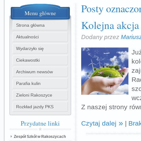
Posty oznaczon
Menu
główne
Kolejna akcja 
Strona główna
Dodany przez
Marius
Aktualności
Wydarzyło się
Ju
Ciekawostki
ko
za
Archiwum newsów
Ra
Parafia kulin
sz
Zieloni Rakoszyce
wcz
Z naszej strony ró
Rozkład jazdy PKS
Przydatne
linki
Czytaj dalej
|
Bra
Zespół Szkół w Rakoszycach