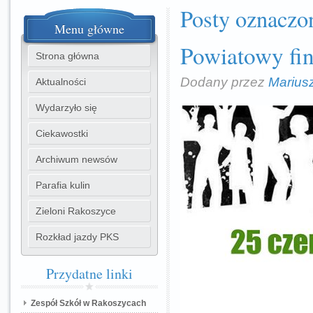
Posty oznaczo
Menu
główne
Powiatowy fin
Strona główna
Dodany przez
Marius
Aktualności
Wydarzyło się
Ciekawostki
Archiwum newsów
Parafia kulin
Zieloni Rakoszyce
Rozkład jazdy PKS
Przydatne
linki
Zespół Szkół w Rakoszycach