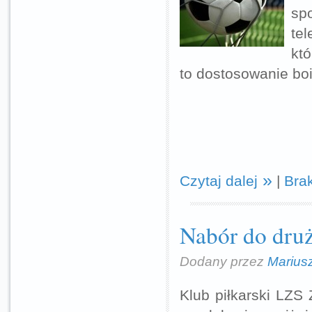
sp
tel
kt
to dostosowanie bo
Czytaj dalej
|
Bra
Nabór do druż
Dodany przez
Marius
Klub piłkarski LZS 