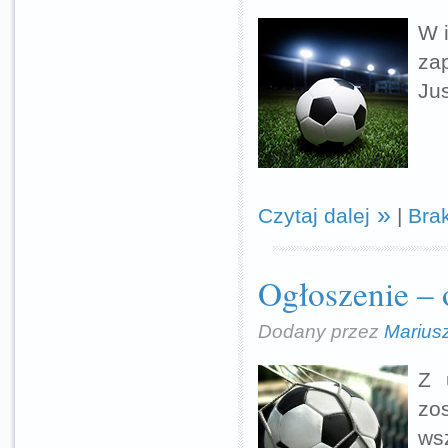
W 
za
Ju
Czytaj dalej
|
Bra
Ogłoszenie – 
Dodany przez
Marius
Z 
zo
wsz