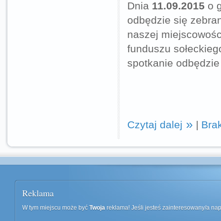
Dnia
11.09.2015
o 
odbędzie się zebra
naszej miejscowośc
funduszu sołeckieg
spotkanie odbędzie
Czytaj dalej
|
Bra
Reklama
W tym miejscu może być
Twoja
reklama! Jeśli jesteś zainteresowany/a n