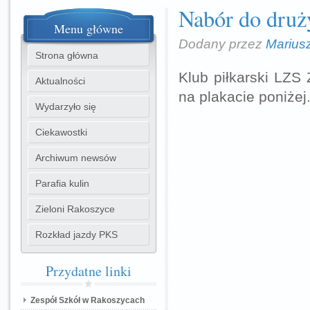
Nabór do druży
Menu
główne
Dodany przez
Marius
Strona główna
Klub piłkarski LZS 
Aktualności
na plakacie poniżej
Wydarzyło się
Ciekawostki
Archiwum newsów
Parafia kulin
Zieloni Rakoszyce
Rozkład jazdy PKS
Przydatne
linki
Zespół Szkół w Rakoszycach