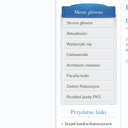
Menu
główne
Strona główna
D
Aktualności
2
Wydarzyło się
z
g
Ciekawostki
C
Archiwum newsów
Parafia kulin
Zieloni Rakoszyce
Rozkład jazdy PKS
Przydatne
linki
Zespół Szkół w Rakoszycach