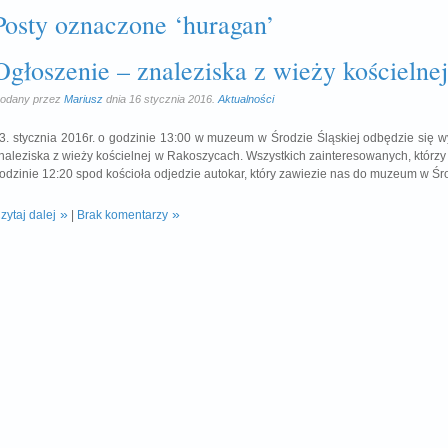
Posty oznaczone ‘huragan’
Ogłoszenie – znaleziska z wieży kościelnej
odany przez
Mariusz
dnia 16 stycznia 2016.
Aktualności
3. stycznia 2016r. o godzinie 13:00 w muzeum w Środzie Śląskiej odbędzie się 
naleziska z wieży kościelnej w Rakoszycach. Wszystkich zainteresowanych, którzy
odzinie 12:20 spod kościoła odjedzie autokar, który zawiezie nas do muzeum w Śro
zytaj dalej
|
Brak komentarzy