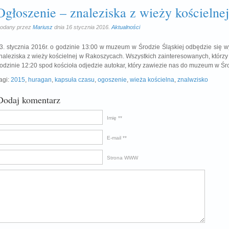
Ogłoszenie – znaleziska z wieży kościelnej
odany przez
Mariusz
dnia 16 stycznia 2016.
Aktualności
3. stycznia 2016r. o godzinie 13:00 w muzeum w Środzie Śląskiej odbędzie się 
naleziska z wieży kościelnej w Rakoszycach. Wszystkich zainteresowanych, którzy
odzinie 12:20 spod kościoła odjedzie autokar, który zawiezie nas do muzeum w Śro
agi:
2015
,
huragan
,
kapsuła czasu
,
ogoszenie
,
wieża kościelna
,
znalwzisko
Dodaj komentarz
Imię *
E-mail *
Strona WWW