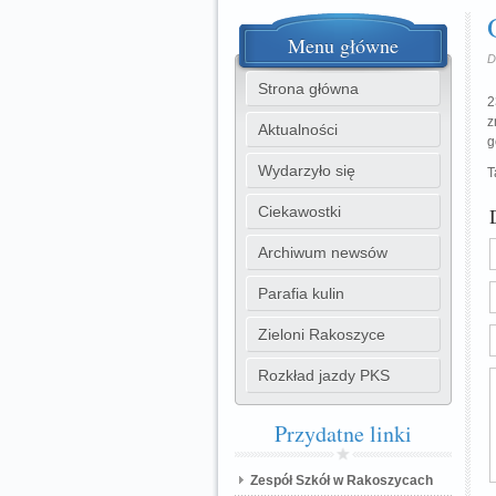
Menu
główne
D
Strona główna
2
z
Aktualności
g
Wydarzyło się
T
Ciekawostki
Archiwum newsów
Parafia kulin
Zieloni Rakoszyce
Rozkład jazdy PKS
Przydatne
linki
Zespół Szkół w Rakoszycach