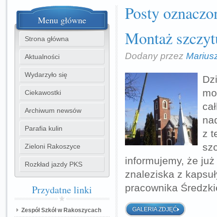
Posty oznaczo
Menu
główne
Montaż szczyt
Strona główna
Dodany przez
Marius
Aktualności
Wydarzyło się
Dzi
mon
Ciekawostki
ca
Archiwum newsów
nad
Parafia kulin
z t
sz
Zieloni Rakoszyce
informujemy, że ju
Rozkład jazdy PKS
znaleziska z kapsu
pracownika Średzk
Przydatne
linki
GALERIA ZDJĘĆ
Zespół Szkół w Rakoszycach