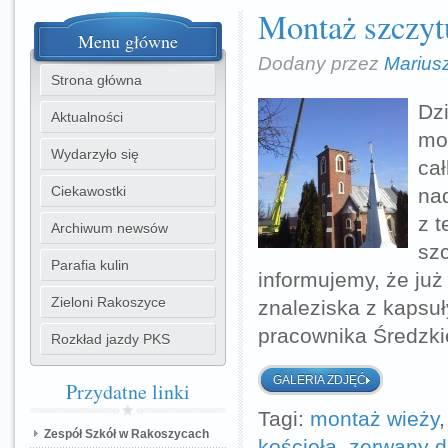
Montaż szczyt
Menu
główne
Dodany przez
Marius
Strona główna
Dzi
Aktualności
mon
Wydarzyło się
ca
Ciekawostki
nad
z t
Archiwum newsów
sz
Parafia kulin
informujemy, że ju
Zieloni Rakoszyce
znaleziska z kapsu
pracownika Średzk
Rozkład jazdy PKS
GALERIA ZDJĘĆ
Przydatne
linki
Tagi:
montaż wieży
Zespół Szkół w Rakoszycach
kościoła
,
zerwany 