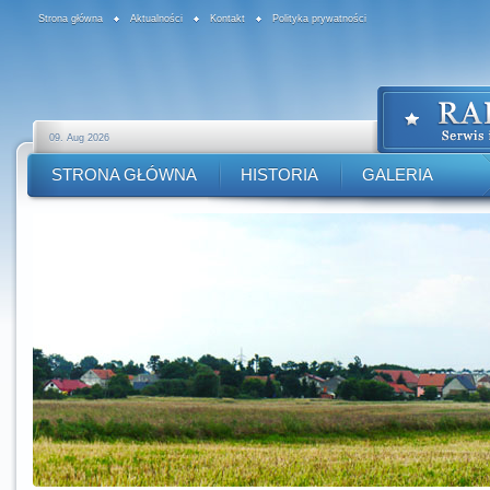
Strona główna
Aktualności
Kontakt
Polityka prywatności
09. Aug 2026
STRONA GŁÓWNA
HISTORIA
GALERIA