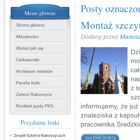
Posty oznaczo
Menu
główne
Montaż szczyt
Strona główna
Dodany przez
Marius
Aktualności
Wydarzyło się
Dzi
Ciekawostki
mon
ca
Archiwum newsów
nad
Parafia kulin
z t
Zieloni Rakoszyce
sz
informujemy, że ju
Rozkład jazdy PKS
znaleziska z kapsu
Przydatne
linki
pracownika Średzk
Zespół Szkół w Rakoszycach
GALERIA ZDJĘĆ