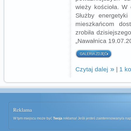
wieży kościoła. W 
Służby energetyki
mieszkańcom dost
zrobiła dzisiejsze
„Nawałnica 19.07.20
GALERIA ZDJĘĆ
Czytaj dalej
|
1 k
Reklama
W tym miejscu może być
Twoja
reklama! Jeśli jesteś zainteresowany/a n