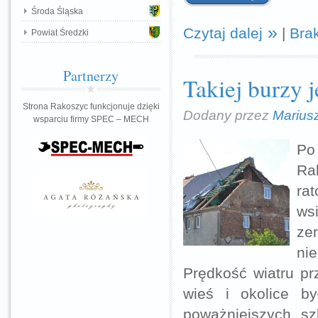
Środa Śląska
Czytaj dalej
|
Bra
Powiat Średzki
Partnerzy
Takiej burzy j
Strona Rakoszyc funkcjonuje dzięki
Dodany przez
Marius
wsparciu firmy SPEC – MECH
Po
Ra
rat
ws
zer
ni
Prędkość wiatru pr
wieś i okolice by
poważniejszych s