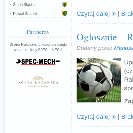
Środa Śląska
Czytaj dalej
|
Bra
Powiat Średzki
Partnerzy
Ogłosznie – R
Strona Rakoszyc funkcjonuje dzięki
Dodany przez
Marius
wsparciu firmy SPEC – MECH
Up
(c
Ra
sp
Za
Czytaj dalej
|
Bra