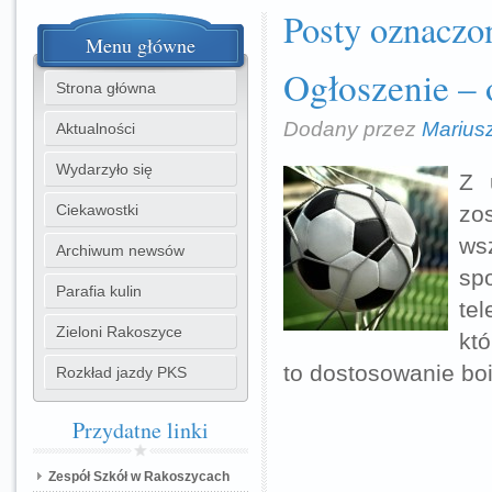
Posty oznaczon
Menu
główne
Ogłoszenie – 
Strona główna
Dodany przez
Marius
Aktualności
Wydarzyło się
Z 
Ciekawostki
zo
wsz
Archiwum newsów
sp
Parafia kulin
tel
Zieloni Rakoszyce
kt
to dostosowanie bo
Rozkład jazdy PKS
Przydatne
linki
Zespół Szkół w Rakoszycach