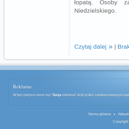
łopatą. Osoby z
Niedzielskiego.
Czytaj dalej
|
Bra
Reklama
W tym miejscu może być
Twoja
reklama! Jeśli jesteś zainteresowany/a n
Strona główna
Aktual
Copyright