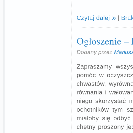
Czytaj dalej
|
Bra
Ogłoszenie –
Dodany przez
Marius
Zapraszamy wszys
pomóc w oczyszcze
chwastów, wyrównan
równania i wałowan
niego skorzystać m
ochotników tym szy
miałoby się odby
chętny proszony je