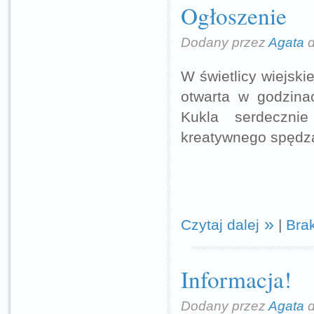
Ogłoszenie
Dodany przez
Agata
d
W świetlicy wiejski
otwarta w godzina
Kukla serdeczni
kreatywnego spędza
Czytaj dalej
|
Bra
Informacja!
Dodany przez
Agata
d