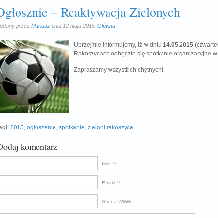
Ogłosznie – Reaktywacja Zielonych
odany przez
Mariusz
dnia 12 maja 2015.
Główna
Uprzejmie informujemy, iż w dniu
14.05.2015
(czwarte
Rakoszycach odbędzie się spotkanie organizacyjne w 
Zapraszamy wszystkich chętnych!
agi:
2015
,
ogłoszenie
,
spotkanie
,
zieloni rakoszyce
Dodaj komentarz
Imię *
E-mail *
Strona WWW