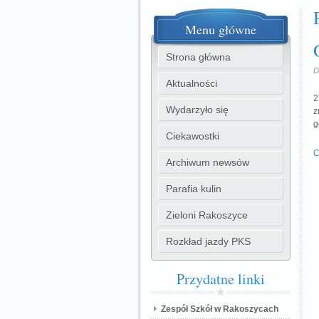
Menu
główne
Strona główna
D
Aktualności
2
Wydarzyło się
z
g
Ciekawostki
C
Archiwum newsów
Parafia kulin
Zieloni Rakoszyce
Rozkład jazdy PKS
Przydatne
linki
Zespół Szkół w Rakoszycach