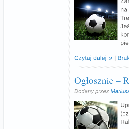
Za
na 
Tr
Je
ko
pie
Czytaj dalej
|
Bra
Ogłosznie – R
Dodany przez
Marius
Up
(c
Ra