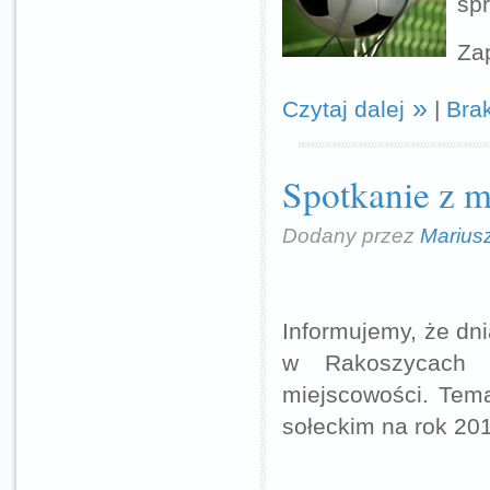
sp
Za
Czytaj dalej
|
Bra
Spotkanie z 
Dodany przez
Marius
Informujemy, że dn
w Rakoszycach o
miejscowości. Tem
sołeckim na rok 20