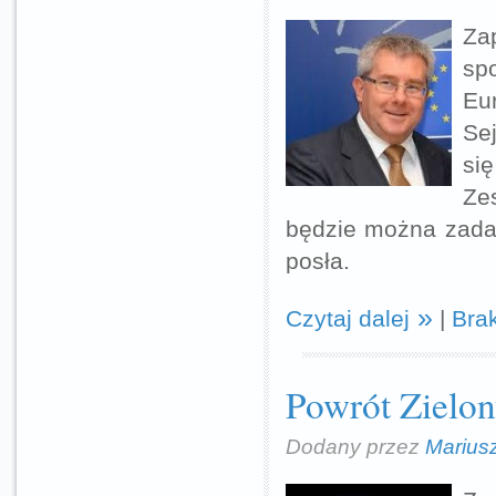
Za
sp
Eu
Se
si
Ze
będzie można zadaw
posła.
Czytaj dalej
|
Bra
Powrót Zielon
Dodany przez
Marius