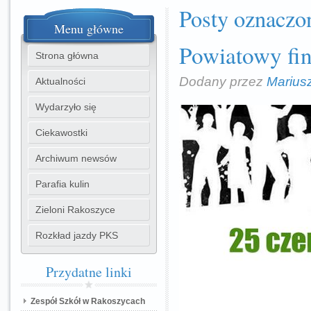
Posty oznaczon
Menu
główne
Powiatowy fin
Strona główna
Dodany przez
Marius
Aktualności
Wydarzyło się
Ciekawostki
Archiwum newsów
Parafia kulin
Zieloni Rakoszyce
Rozkład jazdy PKS
Przydatne
linki
Zespół Szkół w Rakoszycach