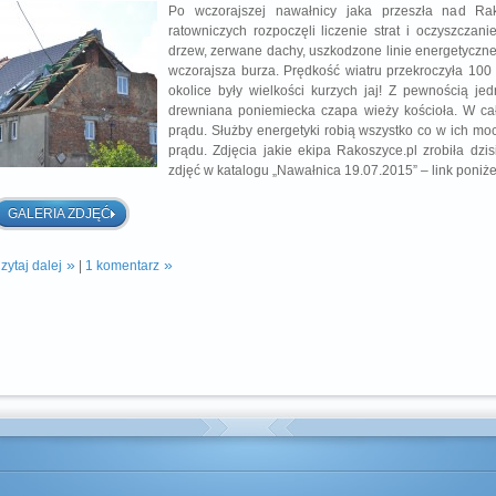
Po wczorajszej nawałnicy jaka przeszła nad R
ratowniczych rozpoczęli liczenie strat i oczyszcza
drzew, zerwane dachy, uszkodzone linie energetyczne t
wczorajsza burza. Prędkość wiatru przekroczyła 100 k
okolice były wielkości kurzych jaj! Z pewnością j
drewniana poniemiecka czapa wieży kościoła. W ca
prądu. Służby energetyki robią wszystko co w ich m
prądu. Zdjęcia jakie ekipa Rakoszyce.pl zrobiła dz
zdjęć w katalogu „Nawałnica 19.07.2015” – link poniże
GALERIA ZDJĘĆ
zytaj dalej
|
1 komentarz