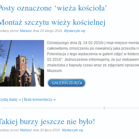
Posty oznaczone ‘wieża kościoła’
Montaż szczytu wieży kościelnej
odany przez
Mariusz
dnia 24 lutego 2016.
Wydarzyło się
Dzisiejszego dnia (tj. 24.02.2016r.) miał miejsce monta
całkowitemu zniszczeniu po nawałnicy jaka przeszła n
Fotorelacja z tego wydarzenia w galerii zdjęć w folder
02.2016”. Jednocześnie informujemy, że już niebawem
znaleziska z kapsuły czasu wraz ze zdjęciami opraco
Muzeum.
GALERIA ZDJĘĆ
zytaj dalej
|
Brak komentarzy
Takiej burzy jeszcze nie było!
odany przez
Mariusz
dnia 20 lipca 2015.
Wydarzyło się