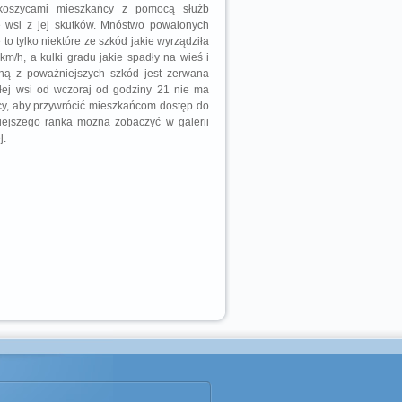
akoszycami mieszkańcy z pomocą służb
nie wsi z jej skutków. Mnóstwo powalonych
o tylko niektóre ze szkód jakie wyrządziła
m/h, a kulki gradu jakie spadły na wieś i
edną z poważniejszych szkód jest zerwana
łej wsi od wczoraj od godziny 21 nie ma
ocy, aby przywrócić mieszkańcom dostęp do
isiejszego ranka można zobaczyć w galerii
j.