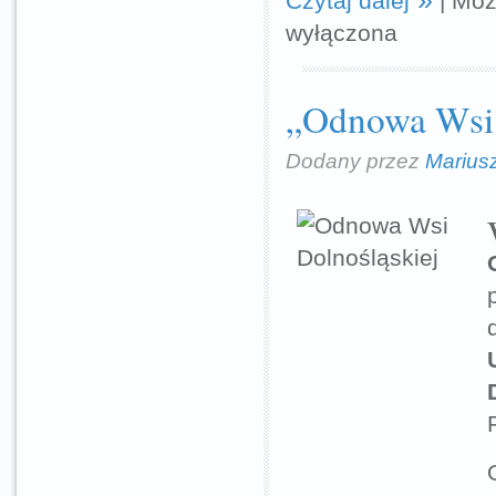
Czytaj dalej
|
Moż
wyłączona
„Odnowa Wsi 
Dodany przez
Marius