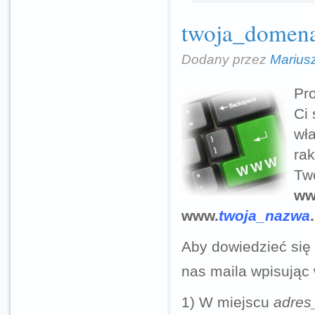
twoja_domena
Dodany przez
Marius
Pr
Ci 
wł
rak
Tw
ww
www.
twoja_nazwa
Aby dowiedzieć się 
nas maila wpisując 
1) W miejscu
adres