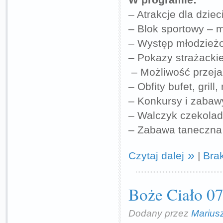
– Atrakcje dla dzie
– Blok sportowy – 
– Występ młodzież
– Pokazy strażacki
– Możliwość przeja
– Obfity bufet, grill
– Konkursy i zabaw
– Walczyk czekola
– Zabawa taneczna 
Czytaj dalej
|
Bra
Boże Ciało 
Dodany przez
Marius