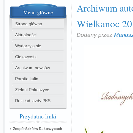
Archiwum aut
Menu
główne
Wielkanoc 20
Strona główna
Dodany przez
Marius
Aktualności
Wydarzyło się
Ciekawostki
Archiwum newsów
Parafia kulin
Zieloni Rakoszyce
Rozkład jazdy PKS
Przydatne
linki
Zespół Szkół w Rakoszycach