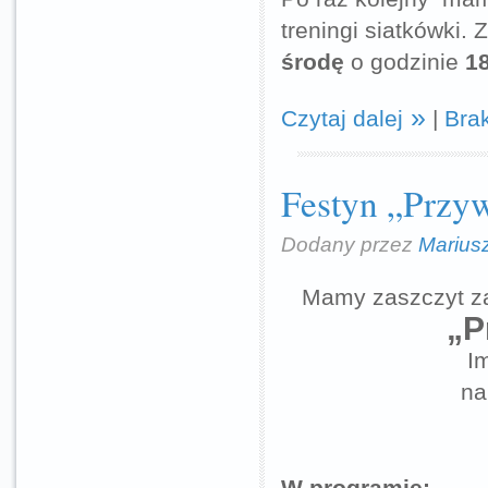
treningi siatkówki.
środę
o godzinie
1
Czytaj dalej
|
Bra
Festyn „Przyw
Dodany przez
Marius
Mamy zaszczyt za
„P
I
na
W programie: