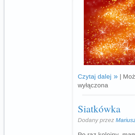
Czytaj dalej
|
Moż
wyłączona
Siatkówka
Dodany przez
Marius
Po raz kolejny mam