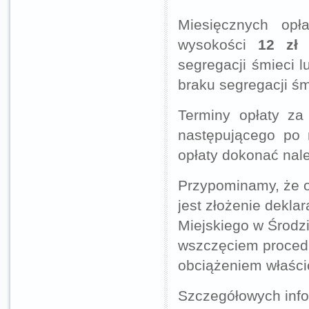
Miesięcznych op
wysokości
12 zł
o
segregacji śmieci 
braku segregacji śm
Terminy opłaty za
następującego po 
opłaty dokonać należ
Przypominamy, że o
jest złożenie dekla
Miejskiego w Środzi
wszczęciem procedu
obciążeniem właści
Szczegółowych info