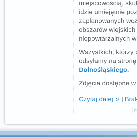
miejscowością, sku
idzie umiejętnie po
zaplanowanych wcze
obszarów wiejskich 
niepowtarzalnych w
Wszystkich, którzy 
odsyłamy na stron
Dolnośląskiego.
Zdjęcia dostępne w 
Czytaj dalej
|
Bra
P