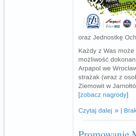
oraz Jednostkę Och
Każdy z Was może z
możliwość dokonani
Arpapol we Wrocław
strażak (wraz z oso
Ziemowit w Jarnołt
[
zobacz nagrody
]
Czytaj dalej
|
Bra
Promowanie 