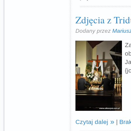
Zdjęcia z Tri
Dodany przez
Marius
Z
ob
J
{j
Czytaj dalej
|
Bra