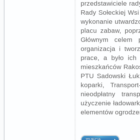
przedstawiciele rad
Rady Sołeckiej Wsi
wykonanie utwardzo
placu zabaw, popr
Głównym celem pr
organizacja i twor
prace, a było ich
mieszkańców Rakos
PTU Sadowski Łuka
koparki, Transpo
nieodpłatny tran
użyczenie ładowark
elementów ogrodze
ZDJĘCIA