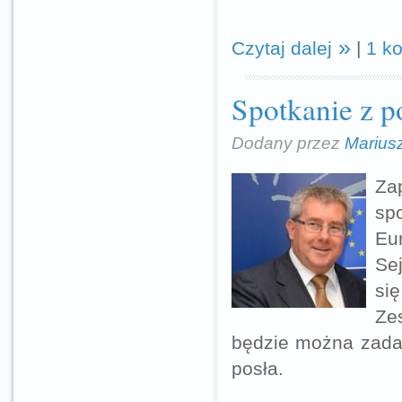
Czytaj dalej
|
1 k
Spotkanie z p
Dodany przez
Marius
Za
sp
Eu
Se
si
Ze
będzie można zadaw
posła.