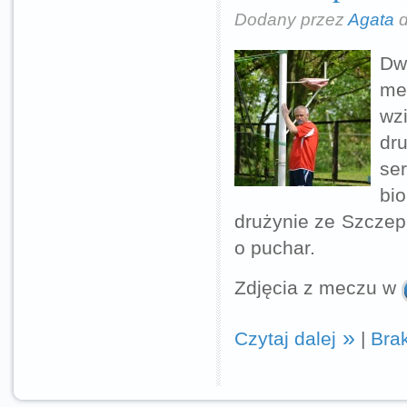
Dodany przez
Agata
d
Dw
me
wz
dr
se
bi
drużynie ze Szczep
o puchar.
Zdjęcia z meczu w
Czytaj dalej
|
Bra