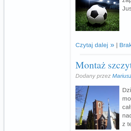
Ju
Czytaj dalej
|
Bra
Montaż szczyt
Dodany przez
Marius
Dzi
mon
ca
nad
z t