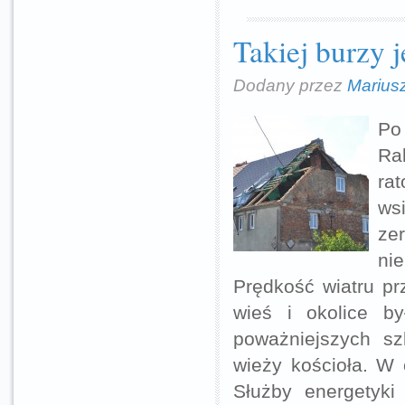
Takiej burzy j
Dodany przez
Marius
Po
Ra
rat
ws
zer
ni
Prędkość wiatru pr
wieś i okolice by
poważniejszych s
wieży kościoła. W 
Służby energetyki