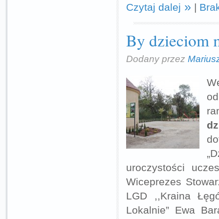
Czytaj dalej
|
Bra
By dzieciom 
Dodany przez
Marius
We
od
ra
d
do
„D
uroczystości uczes
Wiceprezes Stowarz
LGD ,,Kraina Łęgó
Lokalnie” Ewa Bar