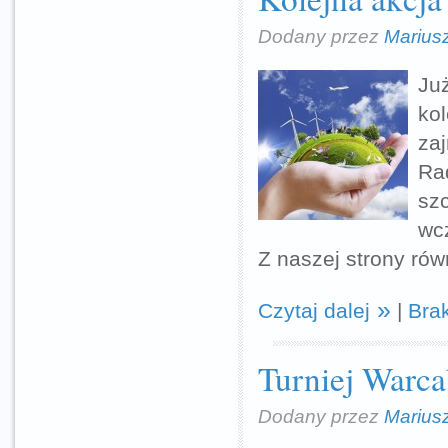
Dodany przez
Marius
Ju
ko
za
Ra
sz
wcz
Z naszej strony ró
Czytaj dalej
|
Bra
Turniej Warca
Dodany przez
Marius