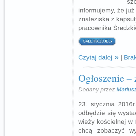
sz
informujemy, że ju
znaleziska z kapsu
pracownika Średzk
GALERIA ZDJĘĆ
Czytaj dalej
|
Bra
Ogłoszenie – 
Dodany przez
Marius
23. stycznia 2016
odbędzie się wysta
wieży kościelnej w
chcą zobaczyć wy