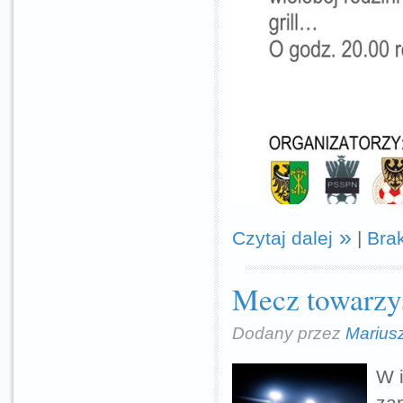
Czytaj dalej
|
Bra
Mecz towarzy
Dodany przez
Marius
W 
za