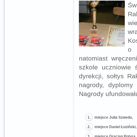
Św
Ra
wi
wr
Ko
o 
natomiast wręczen
szkole uczniowie 
dyrekcji, sołtys 
nagrody, dyplomy 
Nagrody ufundował
miejsce Julia Szwedo,
miejsce Daniel Łoziński,
miejsce Gracjan Potyra.