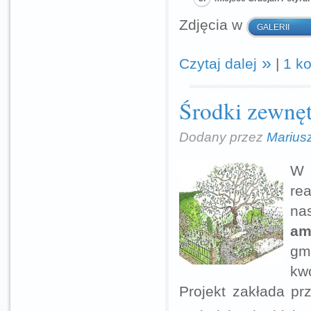
Zdjęcia w
GALERII
Czytaj dalej
|
1 k
Środki zewnęt
Dodany przez
Marius
W 
re
na
amf
gm
kw
Projekt zakłada pr