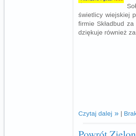
So
świetlicy wiejskiej
firmie Składbud za 
dziękuje również za
Czytaj dalej
|
Bra
Powrót Zielon