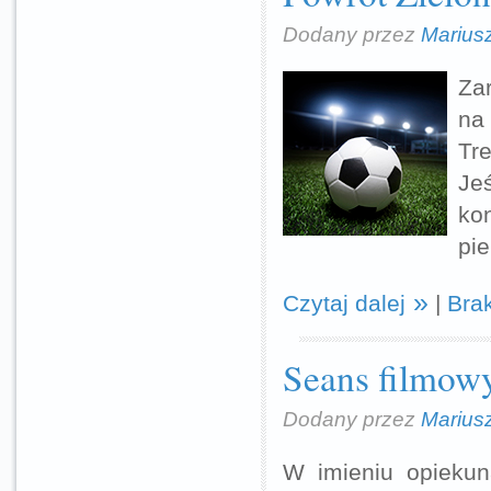
Dodany przez
Marius
Za
na 
Tr
Je
ko
pie
Czytaj dalej
|
Bra
Seans filmow
Dodany przez
Marius
W imieniu opiekun