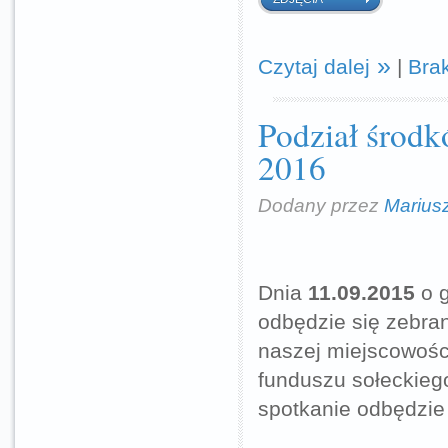
Czytaj dalej
|
Bra
Podział środk
2016
Dodany przez
Marius
Dnia
11.09.2015
o 
odbędzie się zebra
naszej miejscowośc
funduszu sołeckieg
spotkanie odbędzie