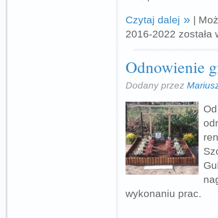
Czytaj dalej
|
Moż
2016-2022
została 
Odnowienie g
Dodany przez
Marius
Od
od
re
Sz
Gu
na
wykonaniu prac.