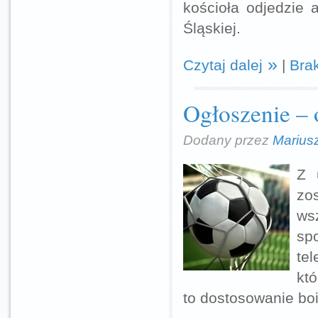
kościoła odjedzie
Śląskiej.
Czytaj dalej
|
Bra
Ogłoszenie – 
Dodany przez
Marius
Z 
zo
wsz
sp
tel
kt
to dostosowanie bo