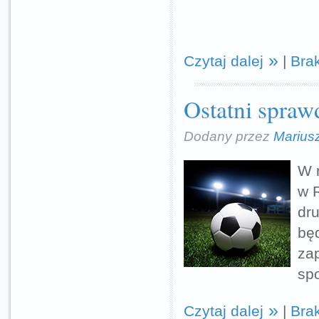
Czytaj dalej
|
Bra
Ostatni spra
Dodany przez
Marius
W 
w 
dr
bę
za
spo
Czytaj dalej
|
Bra