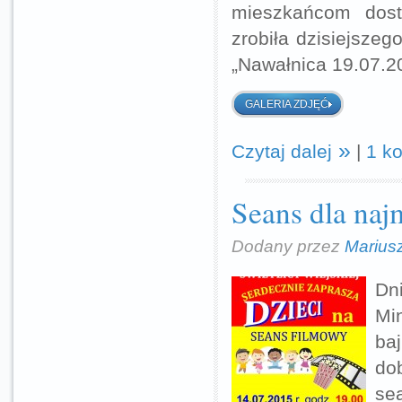
mieszkańcom dost
zrobiła dzisiejsze
„Nawałnica 19.07.20
GALERIA ZDJĘĆ
Czytaj dalej
|
1 k
Seans dla naj
Dodany przez
Marius
Dn
Min
baj
dob
sea