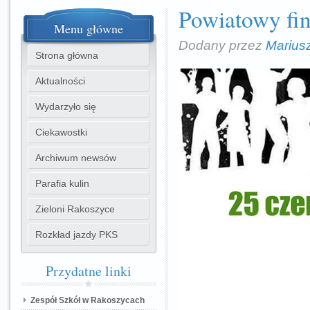
Powiatowy fin
Menu
główne
Dodany przez
Marius
Strona główna
Aktualności
Wydarzyło się
Ciekawostki
Archiwum newsów
Parafia kulin
Zieloni Rakoszyce
Rozkład jazdy PKS
Przydatne
linki
Zespół Szkół w Rakoszycach