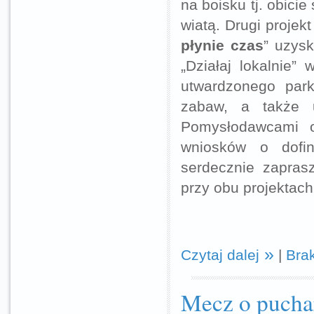
na boisku tj. obicie
wiatą. Drugi projekt
płynie czas
” uzys
„Działaj lokalnie”
utwardzonego park
zabaw, a także u
Pomysłodawcami o
wniosków o dofi
serdecznie zapra
przy obu projektach
Czytaj dalej
|
Bra
Mecz o puchar 