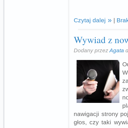
Czytaj dalej
|
Bra
Wywiad z no
Dodany przez
Agata
d
O
W
z
z
n
p
nawigacji strony po
głos, czy taki wy