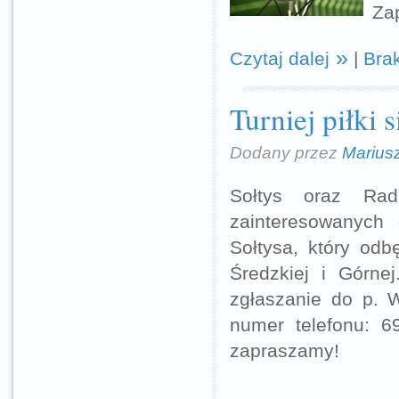
Za
Czytaj dalej
|
Bra
Turniej piłki 
Dodany przez
Marius
Sołtys oraz Rad
zainteresowanych 
Sołtysa, który odb
Średzkiej i Górne
zgłaszanie do p. W
numer telefonu: 6
zapraszamy!