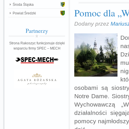
Środa Śląska
Pomoc dla „W
Powiat Średzki
Dodany przez
Marius
Partnerzy
Do
Strona Rakoszyc funkcjonuje dzięki
na
wsparciu firmy SPEC – MECH
Dz
mu
ni
któ
osobami są siostr
Notre Dame. Siost
Wychowawczą „Wi
działalności sięga
pomocy najmłodszym