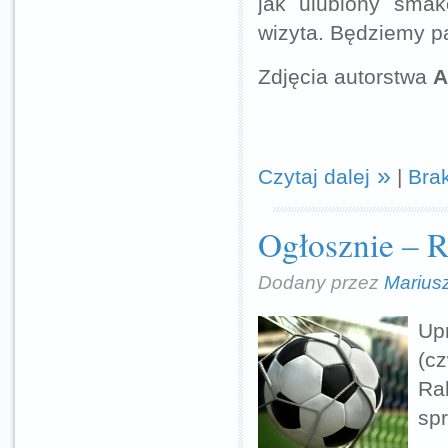
jak ulubiony smak
wizyta. Będziemy pa
Zdjęcia autorstwa
A
Czytaj dalej
|
Bra
Ogłosznie – R
Dodany przez
Marius
Up
(c
Ra
sp