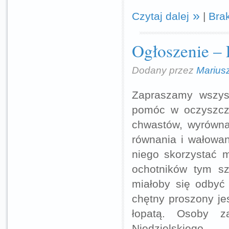
Czytaj dalej
|
Bra
Ogłoszenie –
Dodany przez
Marius
Zapraszamy wszys
pomóc w oczyszcze
chwastów, wyrównan
równania i wałowan
niego skorzystać m
ochotników tym szy
miałoby się odby
chętny proszony je
łopatą. Osoby z
Niedzielskiego.