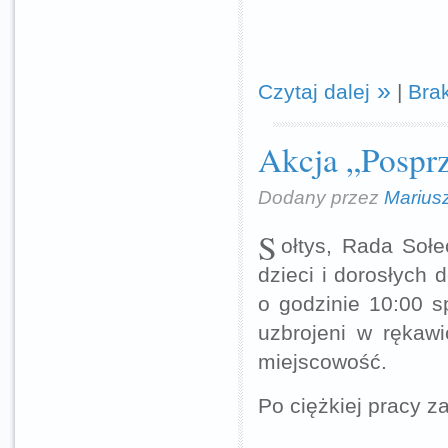
Czytaj dalej
|
Bra
Akcja „Pospr
Dodany przez
Marius
S
ołtys, Rada Soł
dzieci i dorosłych 
o godzinie 10:00 s
uzbrojeni w rękaw
miejscowość.
Po ciężkiej pracy z