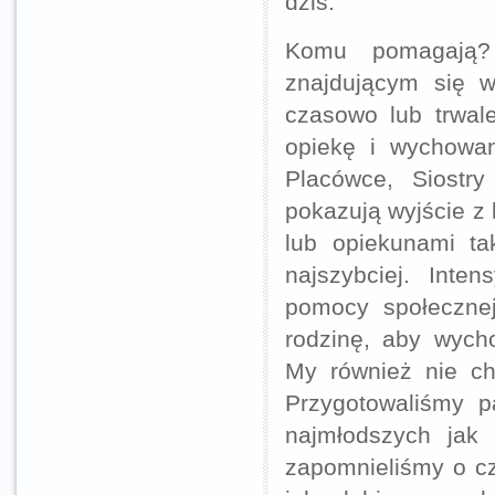
dziś.
Komu pomagają?
znajdującym się w
czasowo lub trwal
opiekę i wychowan
Placówce, Siostry
pokazują wyjście z 
lub opiekunami ta
najszybciej. Inte
pomocy społecznej
rodzinę, aby wych
My również nie ch
Przygotowaliśmy p
najmłodszych jak
zapomnieliśmy o cz