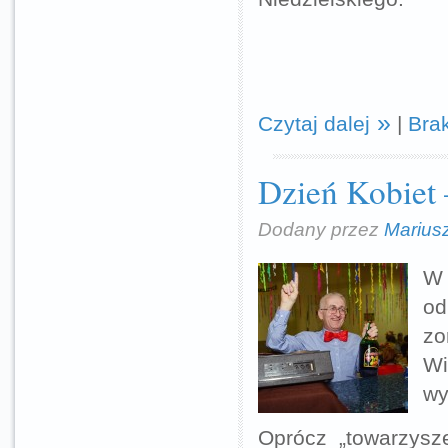
Czytaj dalej
|
Bra
Dzień Kobiet 
Dodany przez
Marius
W 
o
zo
Wi
wy
Oprócz „towarzysz