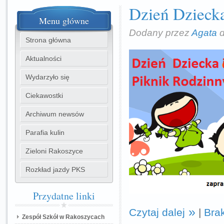
Dzień Dziecka
Menu
główne
Dodany przez
Agata
d
Strona główna
Aktualności
Wydarzyło się
Ciekawostki
Archiwum newsów
Parafia kulin
Zieloni Rakoszyce
Rozkład jazdy PKS
Przydatne
linki
Czytaj dalej
|
Bra
Zespół Szkół w Rakoszycach