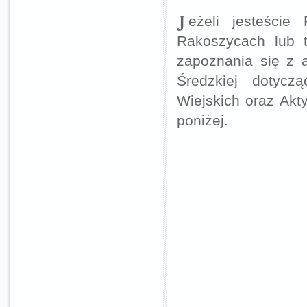
J
eżeli jesteście
Rakoszycach lub 
zapoznania się z 
Średzkiej dotycz
Wiejskich oraz Akt
poniżej.