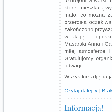
uzbrojeni w worki,
której mieszkają wy
mało, co można zo
przerosła oczekiwa
zakończone przysze
w akcję – ognisko
Masarski Anna i Gab
miłej atmosferze 
Gratulujemy organ
odwagi.
Wszystkie zdjęcia 
Czytaj dalej
|
Bra
Informacja!