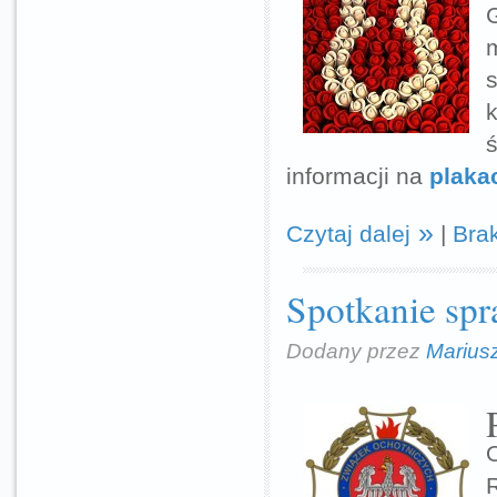
ś
informacji na
plaka
Czytaj dalej
|
Bra
Spotkanie sp
Dodany przez
Marius