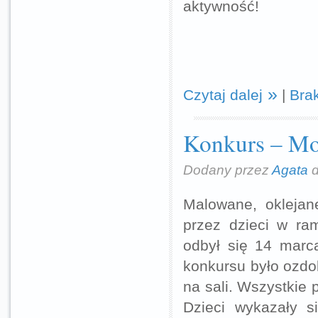
aktywność!
Czytaj dalej
|
Bra
Konkurs – Mo
Dodany przez
Agata
d
Malowane, oklejan
przez dzieci w ra
odbył się 14 marca
konkursu było ozdo
na sali. Wszystkie 
Dzieci wykazały s