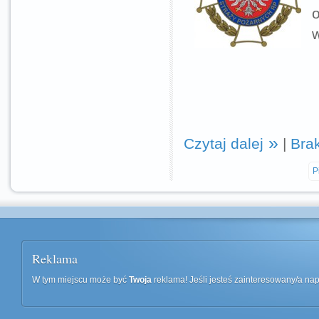
w
Czytaj dalej
|
Bra
P
Reklama
W tym miejscu może być
Twoja
reklama! Jeśli jesteś zainteresowany/a n