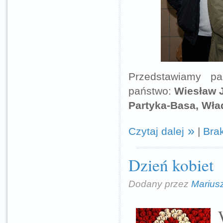
Przedstawiamy p
państwo:
Wiesław J
Partyka-Basa, Wła
Czytaj dalej
|
Bra
Dzień kobiet
Dodany przez
Marius