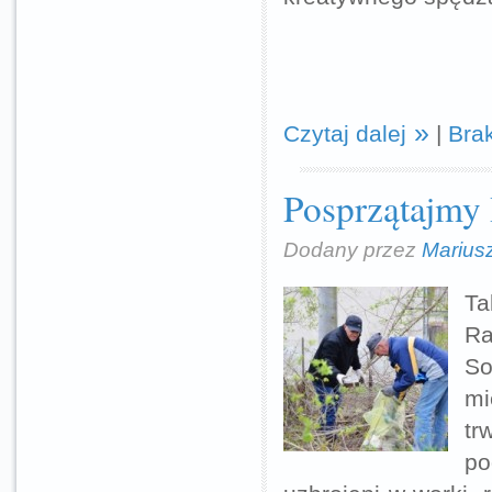
Czytaj dalej
|
Bra
Posprzątajmy 
Dodany przez
Marius
Ta
Ra
So
mi
tr
po