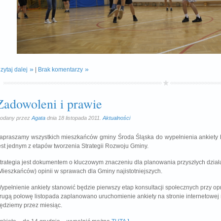
zytaj dalej
|
Brak komentarzy
Zadowoleni i prawie
odany przez
Agata
dnia 18 listopada 2011.
Aktualności
apraszamy wszystkich mieszkańców gminy Środa Śląska do wypełnienia ankiety 
est jednym z etapów tworzenia Strategii Rozwoju Gminy.
trategia jest dokumentem o kluczowym znaczeniu dla planowania przyszłych dzia
Mieszkańców) opinii w sprawach dla Gminy najistotniejszych.
ypełnienie ankiety stanowić będzie pierwszy etap konsultacji społecznych przy o
rugą połowę listopada zaplanowano uruchomienie ankiety na stronie internetowej
ędziemy przez miesiąc.