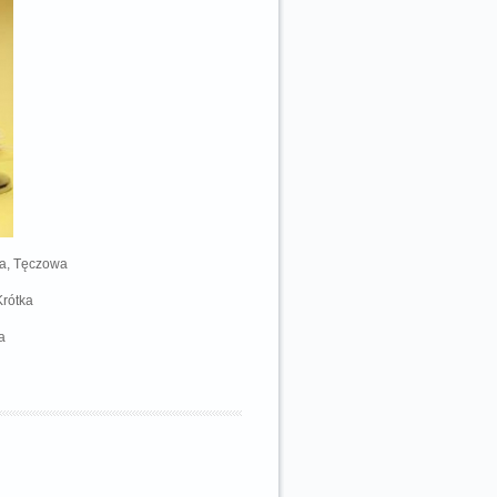
wa, Tęczowa
Krótka
a