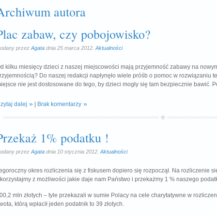
Archiwum autora
Plac zabaw, czy pobojowisko?
odany przez
Agata
dnia 25 marca 2012.
Aktualności
d kilku miesięcy dzieci z naszej miejscowości mają przyjemność zabawy na nowy
rzyjemnością? Do naszej redakcji napłynęło wiele próśb o pomoc w rozwiązaniu
iejsce nie jest dostosowane do tego, by dzieci mogły się tam bezpiecznie bawić. P
zytaj dalej
|
Brak komentarzy
Przekaż 1% podatku !
odany przez
Agata
dnia 10 stycznia 2012.
Aktualności
egoroczny okres rozliczenia się z fiskusem dopiero się rozpoczął. Na rozliczenie 
korzystajmy z możliwości jakie daje nam Państwo i przekażmy 1 % naszego podatk
00,2 mln złotych – tyle przekazali w sumie Polacy na cele charytatywne w rozlicz
wota, którą wpłacił jeden podatnik to 39 złotych.