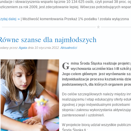
undacje i stowarzyszenia wsparło łącznie 10 134 625 osób, czyli ponad 38 proc. o
ozliczeniem za rok 2009, jest zdecydowanie lepiej. Wówczas potrzebujących wspar
zytaj dalej
|
Możliwość komentowania
Przekaż 1% podatku !
została wyłączona
Równe szanse dla najmłodszych
odany przez
Agata
dnia 10 stycznia 2012.
Aktualności
G
mina Środa Śląska realizuje projekt 
wychowania uczniów klas I-III szkó
Jego celem głównym jest wyrównanie sz
indywidualizacje procesu kształcenia dziec
podstawowych, dla których organem pro
Do celów szczegółowych należy między in
realizującemu I etap edukacyjny oferty ed
zgodnej z jego indywidualnymi potrzebami
stopnia i zakresu wykorzystania aktywizuj
zainteresowań i uzdolnień.
W projekcie biorą udział wszystkie public
Środa Śląska tj.: