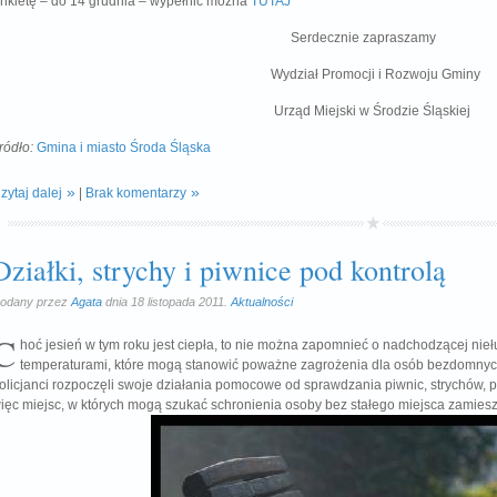
nkietę – do 14 grudnia – wypełnić można
TUTAJ
Serdecznie zapraszamy
Wydział Promocji i Rozwoju Gminy
Urząd Miejski w Środzie Śląskiej
ródło:
Gmina i miasto Środa Śląska
zytaj dalej
|
Brak komentarzy
Działki, strychy i piwnice pod kontrolą
odany przez
Agata
dnia 18 listopada 2011.
Aktualności
C
hoć jesień w tym roku jest ciepła, to nie można zapomnieć o nadchodzącej niełu
temperaturami, które mogą stanowić poważne zagrożenia dla osób bezdomnych
olicjanci rozpoczęli swoje działania pomocowe od sprawdzania piwnic, strychów, 
ięc miejsc, w których mogą szukać schronienia osoby bez stałego miejsca zamiesz