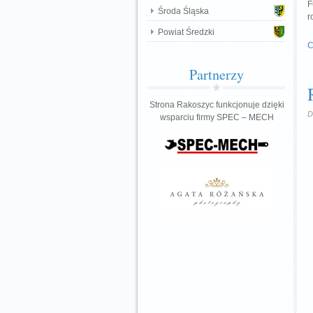
F
Środa Śląska
r
Powiat Średzki
C
Partnerzy
Strona Rakoszyc funkcjonuje dzięki
D
wsparciu firmy SPEC – MECH