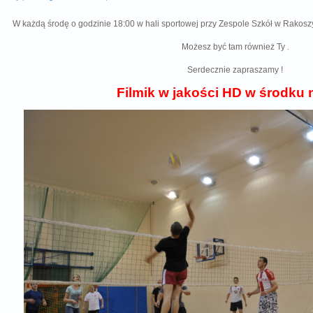
W każdą środę o godzinie 18:00 w hali sportowej przy Zespole Szkół w Rakos
Możesz być tam również Ty .
Serdecznie zapraszamy !
Filmik w jakości HD w środku