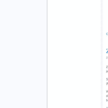
C
D
Z
j
S
(
W
d
b