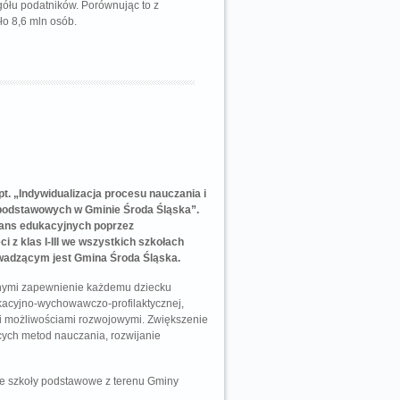
gółu podatników. Porównując to z
ło 8,6 mln osób.
pt. „Indywidualizacja procesu nauczania i
ł podstawowych w Gminie Środa Śląska”.
ans edukacyjnych poprzez
i z klas I-III we wszystkich szkołach
wadzącym jest Gmina Środa Śląska.
nymi zapewnienie każdemu dziecku
ukacyjno-wychowawczo-profilaktycznej,
 i możliwościami rozwojowymi. Zwiększenie
ących metod nauczania, rozwijanie
zne szkoły podstawowe z terenu Gminy